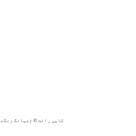
کاپی رائٹ © ژجیانگ زنگنی