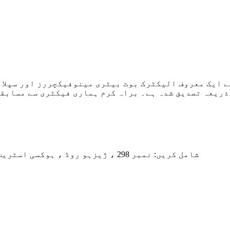
ایک معروف الیکٹرک بوٹ بیٹری مینوفیکچررز اور سپلائرز 
ذریعہ تصدیق شدہ ہے۔ براہ کرم ہماری فیکٹری سے مسابقت
شامل کریں: نمبر 298 ، ژیزہو روڈ ، ہوکسی اسٹریٹ ، چانگکسنگ کاؤنٹی ، ہوزہو سٹی ، صوبہ جیانگ ، چین۔