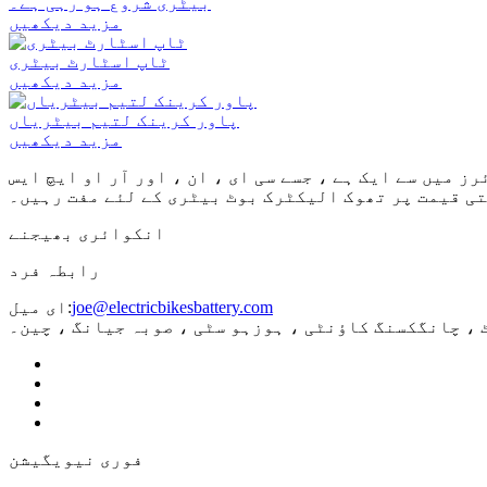
بیٹری شروع ہو رہی ہے۔
مزید دیکھیں
ٹاپ اسٹارٹ بیٹری
مزید دیکھیں
پاور کرینک لتیم بیٹریاں
مزید دیکھیں
میں سے ایک ہے ، جسے سی ای ، ان ، اور آر او ایچ ایس
ی قیمت پر تھوک الیکٹرک بوٹ بیٹری کے لئے مفت رہیں۔
انکوائری بھیجنے
رابطہ فرد
joe@electricbikesbattery.com
ای میل:
فوری نیویگیشن