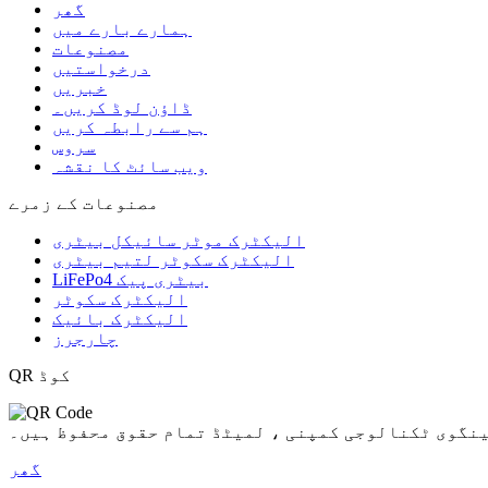
گھر
ہمارے بارے میں
مصنوعات
درخواستیں
خبریں
ڈاؤن لوڈ کریں۔
ہم سے رابطہ کریں
سروس
ویب سائٹ کا نقشہ
مصنوعات کے زمرے
الیکٹرک موٹر سائیکل بیٹری
الیکٹرک سکوٹر لتیم بیٹری
LiFePo4 بیٹری پیک
الیکٹرک سکوٹر
الیکٹرک بائیک
چارجرز
QR کوڈ
نگوی ٹکنالوجی کمپنی ، لمیٹڈ تمام حقوق محفوظ ہیں۔
گھر