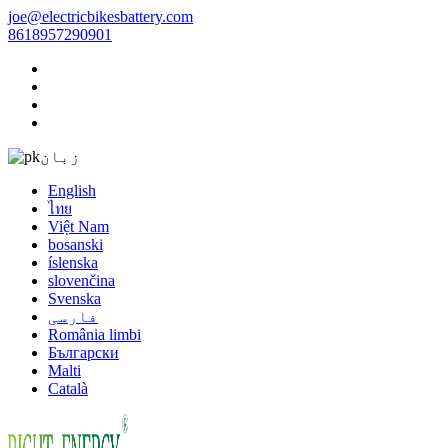
joe@electricbikesbattery.com
8618957290901
زبان
English
ไทย
Việt Nam
bosanski
íslenska
slovenčina
Svenska
فارسی
România limbi
Български
Malti
Català