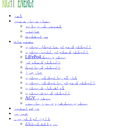
گھر
ہمارے بارے میں
کمپنی کی ویڈیو
فائدہ
سرٹیفکیٹ
مصنوعات
الیکٹرک موٹر سائیکل بیٹری
الیکٹرک سکوٹر لتیم بیٹری
LiFePo4 بیٹری پیک
الیکٹرک سکوٹر
الیکٹرک بائیک
چارجرز
کارگو بائیک کی بیٹری
الیکٹرک موٹر بائیک کی بیٹری
گولف کارٹ بیٹری
الیکٹرک بوٹ بیٹری
AGV بیٹری
بیٹری پیک شروع ہو رہا ہے۔
درخواستیں
خبریں
ڈاؤن لوڈ کریں۔
پروڈکٹ کیٹلاگ