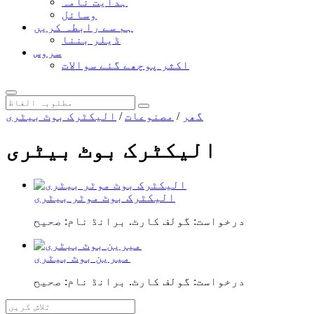
ہدایت نامہ
وسائل
ہم سے رابطہ کریں
ڈیلر بننا
سروس
اکثر پوچھے گئے سوالات
گھر
/
مصنوعات
/
الیکٹرک بوٹ بیٹری
الیکٹرک بوٹ بیٹری
الیکٹرک بوٹ موٹر بیٹری
درخواست: گولف کارٹ. برانڈ نام: صحیح
میرین بوٹ بیٹری
درخواست: گولف کارٹ. برانڈ نام: صحیح