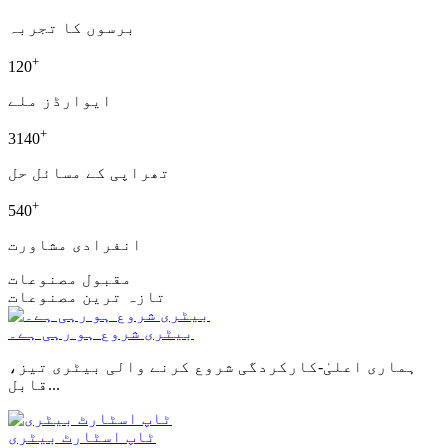
برسوں کا تجربہ
+
120
ایوارڈز ملے
+
3140
تھراپی کے مسائل حل
+
540
انفرادی مشاورت
مقبول مصنوعات
تازہ ترین مصنوعات
بیٹری شروع ہو رہی ہے۔
ہماری اعلیٰ-کارکردگی شروع کرنے والی بیٹری تیز،
قابل...
ٹاپ اسٹارٹ بیٹری