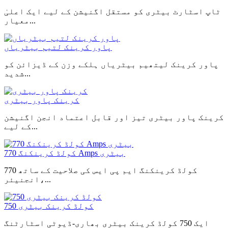
ٹاپ اسٹارٹ بیٹری کو مستقل اگنیشن کے لیے ایک اعلیٰ
معیار...
پاور کرینک لتیم بیٹریاں
پاور کرینک لیتھیم بیٹریاں ہلکے وزن کے ڈیزائن کو
شدید...
کرینک پاور بیٹری
کرینک پاور بیٹری تیز اور قابل اعتماد انجن اگنیشن
کے لیے...
770 کولڈ کرینکنگ Amps بیٹری
770 کولڈ کرینکنگ ایم پی ایس کی صلاحیت کے ساتھ
انجنیئر،...
750 کولڈ کرینک بیٹری
ایک 750 کولڈ کرینک بیٹری بھاری-ڈیوٹی اسٹارٹنگ