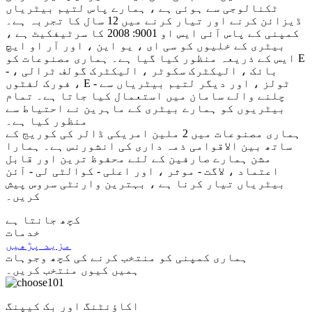
ٹکنالوجی سے ہوئی ہے ، ہمارے پاس لتیم بیٹریاں
ڈیزائن کرنے اور تیار کرنے میں 12 سال کا تجربہ ہے۔
کمپنی کے پاس آئی ایس او 9001: 2008 کا سرٹیفکیٹ ہے ،
بیٹری کے خلیوں کو سی ای ، یو این ، اور آر او ایچ
ایس کے ذریعہ منظور کیا گیا ہے۔ ہماری مصنوعات کو E
- بائک ، الیکٹرک سکوٹر ، الیکٹرک گولف ٹرالی ،
فورک لفٹوں ، E - ٹولز ، اور دیگر لتیم بیٹریاں سے
چلنے والے سامان میں استعمال کیا جاتا ہے۔ تمام
بیٹریوں کو ہمارے بیٹری کے ماہرین نے احتیاط سے
منظور کیا ہے۔
ہماری مصنوعات میں 2 ملین امریکی ڈالر کی کوریج کے
ساتھ بین الاقوامی ذمہ داری کی انشورنس ہے۔ ہمارا
مشن ہمارے صارفین کے لئے محفوظ ترین اور قابل
اعتماد ، لاگت - موثر ، اور اعلی - کوالٹی لی - آئن
بیٹریاں تیار کرنا ہے ، بہترین وارنٹی سروس پیش
کریں۔
کچھ جانتا ہے
خدمات
مزید پڑھیں
ہماری کمپنی کو منتخب کرنے کی کچھ وجوہات
ہمیں کیوں منتخب کریں۔
01
اکاؤنٹنگ اور بک کیپنگ