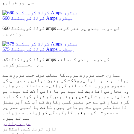
پاور فراہم...
660 کولڈ کرینکنگ Amps بیٹری
660 کولڈ کرینکنگ amps کی درجہ بندی پر فخر کرتے
ہوئے، یہ...
575 کولڈ کرینکنگ Amps بیٹری
575 کولڈ کرینکنگ amps کی درجہ بندی کے ساتھ
انجنیئر کردہ،...
ہماری حسب ضرورت سروس کا مطلب صرف حسب ضرورت سے
زیادہ ہے۔ یہ ایک پروڈکٹ کی یقین دہانی ہے جو آپ کی
مخصوص ضروریات کے ساتھ گہرائی سے منسلک ہے، چاہے
وہ تجارتی افادیت کے لیے ہو یا ذاتی آلات کے لیے۔ ہم
نے اپنی مہارت لیتھیم بیٹریوں کو تیار کرنے کے ارد
گرد تیار کی ہے جو بغیر کسی رکاوٹ کے آپ کے آپریشنل
ڈائنامکس میں فٹ ہوجاتی ہیں، طاقت یا لمبی عمر پر
سمجھوتہ کیے بغیر کارکردگی کو زیادہ سے زیادہ
بناتے ہیں۔
مزید جانیں
تازہ ترین کیس اسٹڈیز