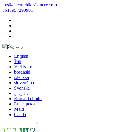
joe@electricbikesbattery.com
8618957290901
زبان
English
ไทย
Việt Nam
bosanski
íslenska
slovenčina
Svenska
فارسی
România limbi
Български
Malti
Català