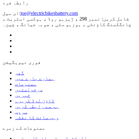
رابطہ فرد
joe@electricbikesbattery.com
ای میل:
شامل کریں: نمبر 298 ، ژیزہو روڈ ، ہوکسی اسٹریٹ ،
چانگکسنگ کاؤنٹی ، ہوزہو سٹی ، صوبہ جیانگ ، چین۔
فوری نیویگیشن
گھر
ہمارے بارے میں
مصنوعات
درخواستیں
خبریں
ڈاؤن لوڈ کریں۔
ہم سے رابطہ کریں
سروس
ویب سائٹ کا نقشہ
مصنوعات کے زمرے
الیکٹرک موٹر سائیکل بیٹری