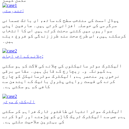
مکمل کیسز
تندرستی:
پیڈل اسسٹ کی منتخب سطح کے ساتھ، ای بائک جسمانی
سرگرمی کی حوصلہ افزائی کرتی ہیں۔ صارفین اپنی
سواریوں میں کتنی محنت کرتے ہیں اس کا انتخاب
کرسکتے ہیں، اس طرح صحت مند طرز زندگی کو فروغ دیتے
ہیں۔
چلانے کے اخراجات:
الیکٹرک موٹر سائیکلوں کی چلانے کی لاگت کم ہو سکتی
ہے کیونکہ وہ ریچارج کے قابل ہیں۔ مقامی برقی
نرخوں پر منحصر ہے، الیکٹرک موٹرسائیکل کو چارج
کرنے کی قیمت روایتی پٹرول بائیک کے ایندھن سے
کافی کم ہو سکتی ہے۔
الیکٹرک موٹر
الیکٹرک موٹر انتہائی طاقتور ٹارک فراہم کر سکتی
ہے، جس سے الیکٹرک ٹریک گاڑی کو چڑھنے اور لوڈ کرنے
کی بہترین صلاحیت ملتی ہے۔