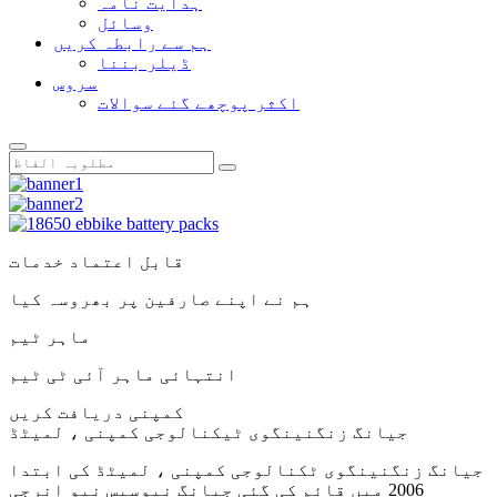
ہدایت نامہ
وسائل
ہم سے رابطہ کریں
ڈیلر بننا
سروس
اکثر پوچھے گئے سوالات
قابل اعتماد خدمات
ہم نے اپنے صارفین پر بھروسہ کیا
ماہر ٹیم
انتہائی ماہر آئی ٹی ٹیم
کمپنی دریافت کریں
جیانگ زنگنینگوی ٹیکنالوجی کمپنی ، لمیٹڈ
جیانگ زنگنینگوی ٹکنالوجی کمپنی ، لمیٹڈ کی ابتدا
2006 میں قائم کی گئی جیانگ نیوسیس نیو انرجی