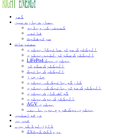
گھر
ہمارے بارے میں
کمپنی کی ویڈیو
فائدہ
سرٹیفکیٹ
مصنوعات
الیکٹرک موٹر سائیکل بیٹری
الیکٹرک سکوٹر لتیم بیٹری
LiFePo4 بیٹری پیک
الیکٹرک سکوٹر
الیکٹرک بائیک
چارجرز
کارگو بائیک کی بیٹری
الیکٹرک موٹر بائیک کی بیٹری
گولف کارٹ بیٹری
الیکٹرک بوٹ بیٹری
AGV بیٹری
بیٹری پیک شروع ہو رہا ہے۔
درخواستیں
خبریں
ڈاؤن لوڈ کریں۔
پروڈکٹ کیٹلاگ