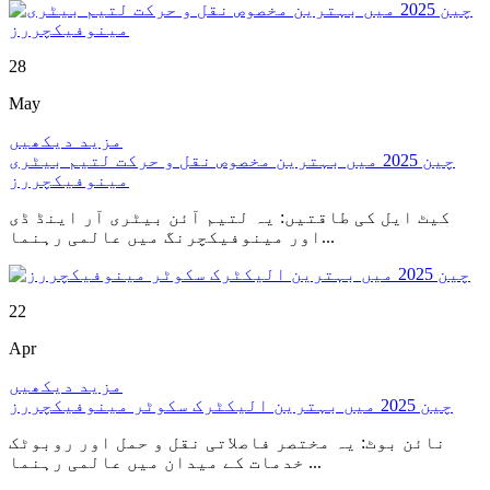
28
May
مزید دیکھیں
چین 2025 میں بہترین مخصوص نقل و حرکت لتیم بیٹری
مینوفیکچررز
کیٹ ایل کی طاقتیں: یہ لتیم آئن بیٹری آر اینڈ ڈی
اور مینوفیکچرنگ میں عالمی رہنما...
22
Apr
مزید دیکھیں
چین 2025 میں بہترین الیکٹرک سکوٹر مینوفیکچررز
نائن بوٹ: یہ مختصر فاصلاتی نقل و حمل اور روبوٹک
خدمات کے میدان میں عالمی رہنما ...